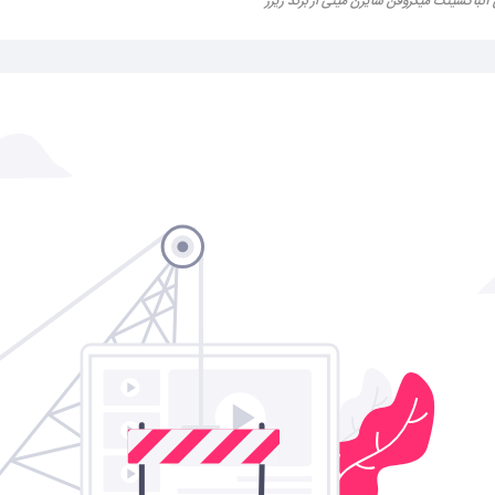
آنباکسینگ میکروفن سایرن مینی از برند ریزر