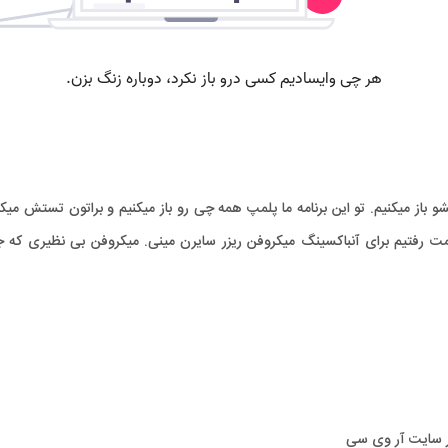
و باز میکنیم. تو این برنامه ما پلمپ همه چی رو باز میکنیم و براتون تستش میک
سمت رفتیم برای آنباکسینگ میکروفن ریزر سایرن مینی. میکروفن بی نظیری که ج
ر سایت آر وی سی