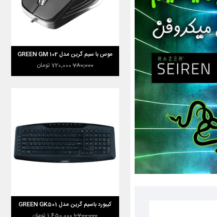
موس با سیم گرین مدل GREEN GM 102
780,000
720,000
تومان
کیبورد باسیم گرین مدل GREEN GK501
1,700,000
1,450,000
تومان