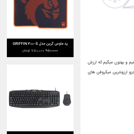
پد ماوس گرین مدل GRIFFIN 300-S
950,000
750,000
تومان
نیم و بهتون میگیم که ارزش
زو ارزونترین میکروفن های