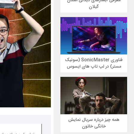
معرفی آبشارهای دیدنی استان
گیلان
فناوری SonicMaster (سونیک
مستر) در لپ تاپ های ایسوس
همه چیز درباره سریال نمایش
خانگی خاتون