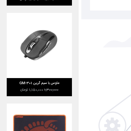
ماوس با سیم گرین GM-301
1,300,000
1,150,000
تومان