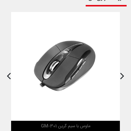
ماوس با سیم گرین GM-301