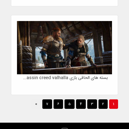
بسته های الحاقی بازی assassin creed valhalla و تاریخ انتشار بسته جدید