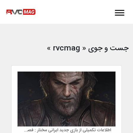
جست و جوی « rvcmag »
اطلاعات تکمیلی از بازی جدید ایرانی مختار :‌ فصل قیام