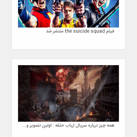
فیلم the suicide squad منتشر شد
همه چیز درباره سریال ارباب حلقه : اولین تصویر و تاریخ انتشار